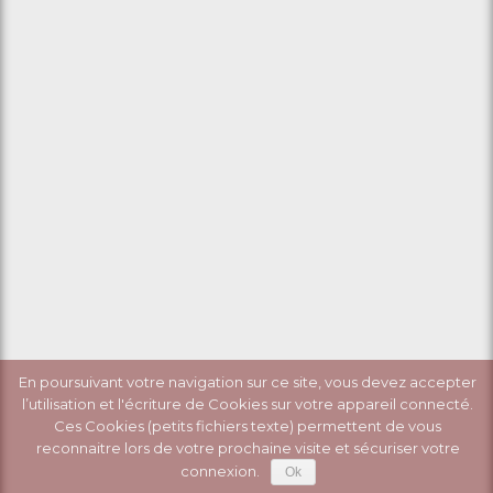
En poursuivant votre navigation sur ce site, vous devez accepter
l’utilisation et l'écriture de Cookies sur votre appareil connecté.
Ces Cookies (petits fichiers texte) permettent de vous
reconnaitre lors de votre prochaine visite et sécuriser votre
connexion.
Ok